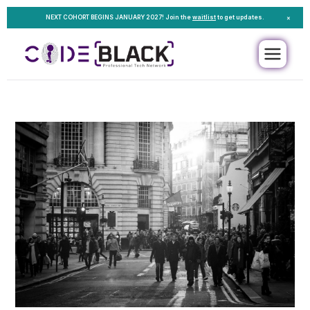
NEXT COHORT BEGINS JANUARY 2027!
Join the
waitlist
to get updates.
×